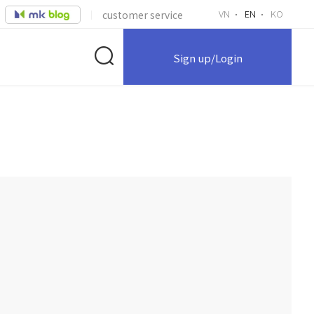
VN
EN
KO
customer service
Sign up/Login