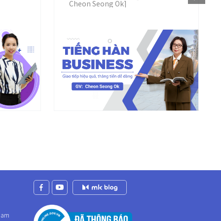
Cheon Seong Ok]
tnam