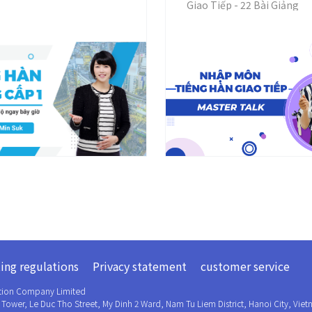
Giao Tiếp - 22 Bài Giảng
ing regulations
Privacy statement
customer service
tion Company Limited
Tower, Le Duc Tho Street, My Dinh 2 Ward, Nam Tu Liem District, Hanoi City, Vie