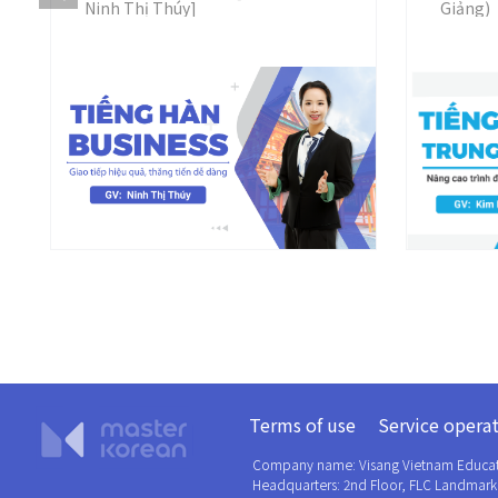
Ninh Thị Thúy]
Giảng)
Terms of use
Service operat
Company name: Visang Vietnam Educa
Headquarters: 2nd Floor, FLC Landmark 