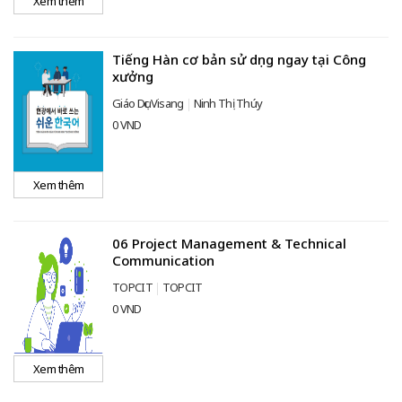
Xem thêm
Tiếng Hàn cơ bản sử dụng ngay tại Công
xưởng
Giáo Dục Visang
Ninh Thị Thúy
0 VND
Xem thêm
06 Project Management & Technical
Communication
TOPCIT
TOPCIT
0 VND
Xem thêm