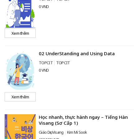
0 VND
Xem thêm
02 UnderStanding and Using Data
TOPCIT
TOPCIT
0 VND
Xem thêm
Học nhanh, thực hành ngay – Tiếng Hàn
Visang (Sơ Cấp 1)
Giáo Dục Visang
Kim Mi Sook