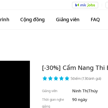
trình
Cộng đồng
Giảng viên
FAQ
[-30%] Cẩm Nang Thi 
5Điểm
(13Đánh giá)
Ninh Thị Thúy
Giảng viên
90 ngày
Thời gian nghe
giảng