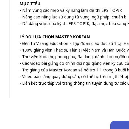
MỤC TIÊU
- Nắm vững các mẹo và kỹ năng làm đề thi EPS TOPIK
- Nâng cao năng lực sử dụng từ vựng, ngữ pháp, chuẩn bị
- Dễ dàng vượt qua kỳ thi EPS TOPIK, đạt mục tiêu sang 
LÝ DO LỰA CHỌN MASTER KOREAN
- Đến từ Visang Education - Tập đoàn giáo dục số 1 tại Hà
- 100% giảng viên Thạc sĩ, Tiến sĩ Việt Nam và Hàn Quốc 
- Thư viện khóa học phong phú, đa dạng, dành cho mọi đối t
- Các video bài giảng do chính đội ngũ giảng viên kỳ cựu c
- Trợ giảng của Master Korean sẽ hỗ trợ 1:1 trong 3 buổi h
- Video bài giảng quay dựng sẵn, có thể học trên mọi thiết bị
- Liên kết trực tiếp với trang thông tin tuyển dụng từ cá