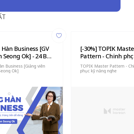
ẤT
 Hàn Business [GV
[-30%] TOPIK Maste
 Seong Ok] - 24 Bài
Pattern - Chinh phục
g
năng nghe
àn Business [Giảng viên
TOPIK Master Pattern - Ch
Seong Ok]
phục kỹ năng nghe