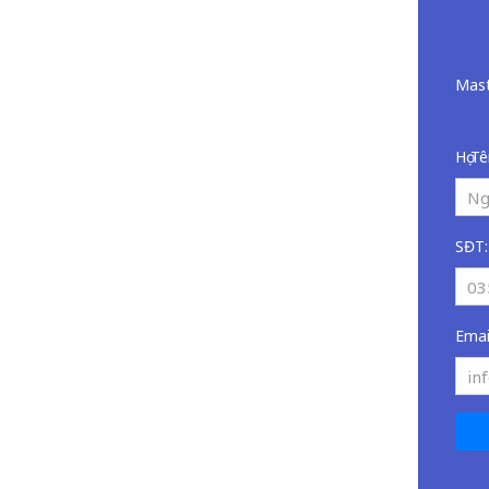
Mast
Họ Tê
SĐT:
Emai