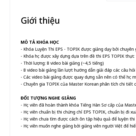
Giới thiệu
MÔ TẢ KHÓA HỌC
- Khóa Luyện Thi EPS - TOPIK được giảng dạy bởi chuyên g
- Khóa học được xây dựng dựa trên đề thi EPS TOPIK thực 
- Thời lượng: 8 video bài giảng (~4,5 tiếng)
- 8 video bài giảng lần lượt hướng dẫn giải đáp các câu hỏi
- Các video bài giảng được quay dựng sẵn nên có thể học mọi 
- Chuyên gia TOPIK của Master Korean phân tích chi tiết 
ĐỐI TƯỢNG NGHE GIẢNG
- Học viên đã hoàn thành khóa Tiếng Hàn Sơ cấp của Mast
- Học viên chuẩn bị thi chứng chỉ EPS TOPIK, chuẩn bị đi 
- Học viên chưa tìm được cách ôn tập hiệu quả để luyện th
- Học viên muốn nghe giảng bởi giảng viên người Việt để hi