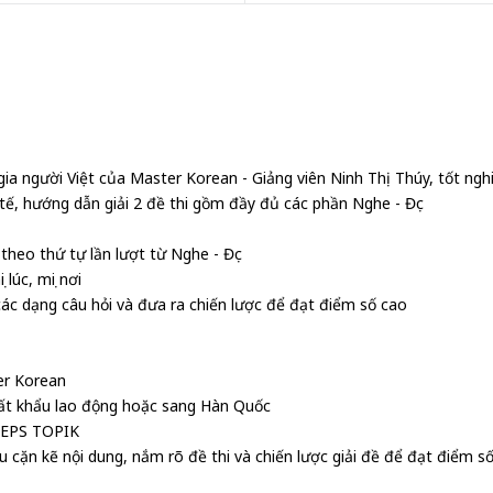
ia người Việt của Master Korean - Giảng viên Ninh Thị Thúy, tốt ngh
tế, hướng dẫn giải 2 đề thi gồm đầy đủ các phần Nghe - Đọc
 theo thứ tự lần lượt từ Nghe - Đọc
lúc, mọi nơi
các dạng câu hỏi và đưa ra chiến lược để đạt điểm số cao
er Korean
xuất khẩu lao động hoặc sang Hàn Quốc
i EPS TOPIK
ểu cặn kẽ nội dung, nắm rõ đề thi và chiến lược giải đề để đạt điểm s