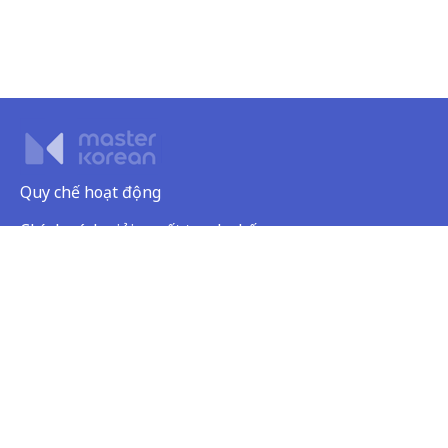
Quy chế hoạt động
Chính sách giải quyết tranh chấp
Chính sách bảo mật
Dịch vụ khách hàng
Tên công ty: Công ty TNHH Giáo dục Visang Việt Nam
Trụ sở chính: Tầng 2, FLC Landmark Tower, đường Lê Đức Thọ, phường Mỹ
Đình 2, quận Nam Từ Liêm, thành phố Hà Nội, Việt Nam
MST: 0109066143 do Sở KH & ĐT thành phố Hà Nội cấp ngày 14/01/2020
Người đại diện: Mr. Lee Young Geun
Điện thoại: 0243-6886-333 | E-mail: visang@masterkorean.vn
Copyright © VISANG Education Group Vietnam Company