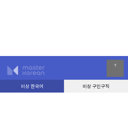
이용약관
분쟁 해결 정책
개인정보 보호 방침
고객센터
비상 한국어
비상 구인구직
회사명 : Visang Vietnam Education Company Limited
본사 : 베트남 하노이시 남 투림 지구 My Dinh 2 Ward Le Duc Tho Street FLC
Landmark Tower 2 층
2020 년 1 월 14 일 하노이시 기획 투자국의 세금 코드 : 0109066143
대표자 : 이영근
전화 : 0243-6886-333 | 이메일 : visang@masterkorean.vn