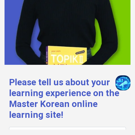
Please tell us about your
learning experience on the
Master Korean online
learning site!