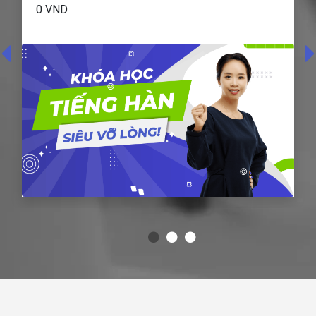
0
VND