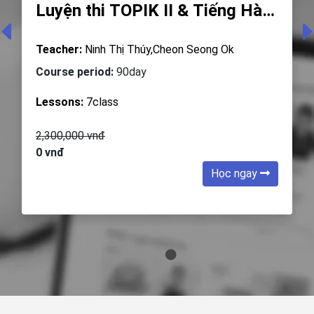
Luyện thi TOPIK II & Tiếng Hàn
Business
Teacher:
Ninh Thị Thúy,Cheon Seong Ok
Course period:
90day
Lessons:
7class
2,300,000 vnđ
0 vnđ
Học ngay