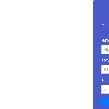
Mast
Họ Tê
SĐT:
Emai