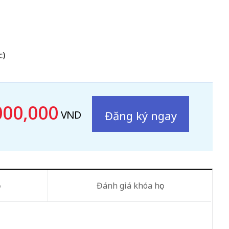
c)
000,000
VND
Đánh giá khóa học