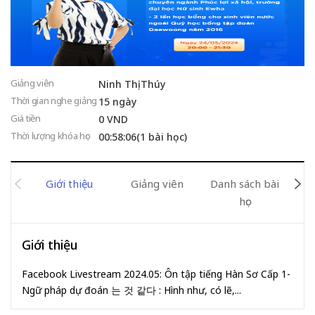
Giảng viên
Ninh Thị Thúy
Thời gian nghe giảng
15 ngày
Giá tiền
0 VND
Thời lượng khóa học
00:58:06(1 bài học)
Giới thiệu
Giảng viên
Danh sách bài
Đán
học
Giới thiệu
Facebook Livestream 2024.05: Ôn tập tiếng Hàn Sơ Cấp 1-
Ngữ pháp dự đoán 는 것 같다 : Hình như, có lẽ,...