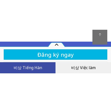
Quy chế hoạt động
비상 Tiếng Hàn
비상 Việc làm
Khóa học
Facebook Livestream 2024.05: Ôn tập tiếng Hàn
Sơ Cấp 1- Ngữ pháp dự đoán 는 것 같다 : Hình
Chính sách giải quyết tranh chấp
như, có lẽ...
Chính sách bảo mật
Dịch vụ khách hàng
0
VND
Tên công ty: Công ty TNHH Giáo dục Visang Việt Nam
Trụ sở chính: Tầng 2, FLC Landmark Tower, đường Lê Đức Thọ, phường Mỹ
Đình 2, quận Nam Từ Liêm, thành phố Hà Nội, Việt Nam
MST: 0109066143 do Sở KH & ĐT thành phố Hà Nội cấp ngày 14/01/2020