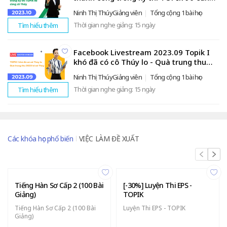
cô Thúy
Ninh Thị ThúyGiảng viên
Tổng cộng 1 bài học
Thời gian nghe giảng: 15 ngày
Tìm hiểu thêm
Facebook Livestream 2023.09 Topik I
khó đã có cô Thúy lo - Quà trung thu
2023 từ cô Thúy
Ninh Thị ThúyGiảng viên
Tổng cộng 1 bài học
Thời gian nghe giảng: 15 ngày
Tìm hiểu thêm
Các khóa học phổ biến
VIỆC LÀM ĐỀ XUẤT
Tiếng Hàn Sơ Cấp 2 (100 Bài
[-30%] Luyện Thi EPS -
Giảng)
TOPIK
Tiếng Hàn Sơ Cấp 2 (100 Bài
Luyện Thi EPS - TOPIK
Giảng)