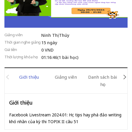
Giảng viên
Ninh Thị Thúy
Thời gian nghe giảng
15 ngày
Giá tiền
0 VND
Thời lượng khóa học
01:16:46(1 bài học)
Giới thiệu
Giảng viên
Danh sách bài
Đán
học
Giới thiệu
Facebook Livestream 2024.01: Học tips hay phá đảo writing
khó nhằn của kỳ thi TOPIK II câu 51