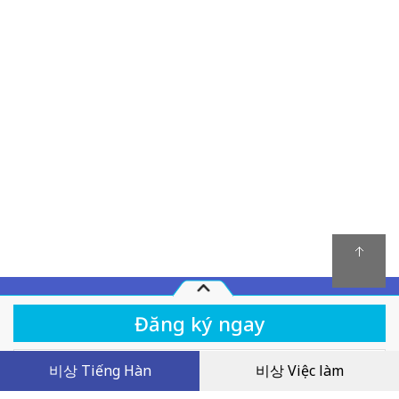
Quy chế hoạt động
비상 Tiếng Hàn
비상 Việc làm
Khóa học
Facebook Livestream 2024.01: Học tips hay phá
đảo writing khó nhằn của kỳ thi TOPIK II câu 51
Chính sách giải quyết tranh chấp