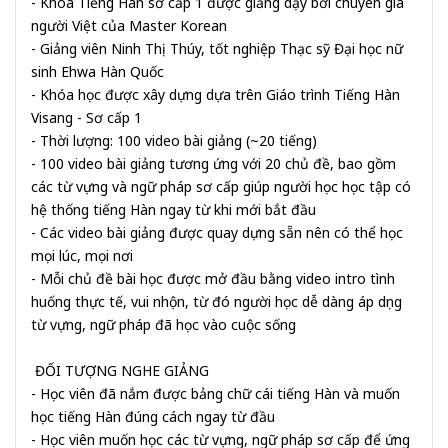
- Khóa Tiếng Hàn sơ cấp 1 được giảng dạy bởi chuyên gia
người Việt của Master Korean
- Giảng viên Ninh Thị Thúy, tốt nghiệp Thạc sỹ Đại học nữ
sinh Ehwa Hàn Quốc
- Khóa học được xây dựng dựa trên Giáo trình Tiếng Hàn
Visang - Sơ cấp 1
- Thời lượng: 100 video bài giảng (~20 tiếng)
- 100 video bài giảng tương ứng với 20 chủ đề, bao gồm
các từ vựng và ngữ pháp sơ cấp giúp người học học tập có
hệ thống tiếng Hàn ngay từ khi mới bắt đầu
- Các video bài giảng được quay dựng sẵn nên có thể học
mọi lúc, mọi nơi
- Mỗi chủ đề bài học được mở đầu bằng video intro tình
huống thực tế, vui nhộn, từ đó người học dễ dàng áp dụng
từ vựng, ngữ pháp đã học vào cuộc sống
ĐỐI TƯỢNG NGHE GIẢNG
- Học viên đã nắm được bảng chữ cái tiếng Hàn và muốn
học tiếng Hàn đúng cách ngay từ đầu
- Học viên muốn học các từ vựng, ngữ pháp sơ cấp để ứng