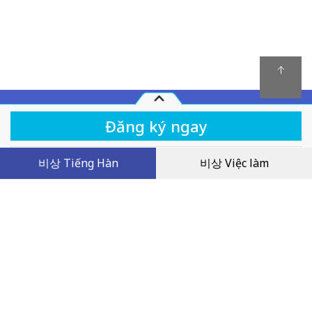
Quy chế hoạt động
비상 Tiếng Hàn
비상 Việc làm
Khóa học
Tiếng Hàn Sơ Cấp 1 (100 Bài Giảng)
Chính sách giải quyết tranh chấp
840,000
1,200,000 VND
VND
30%
Chính sách bảo mật
Dịch vụ khách hàng
Tên công ty: Công ty TNHH Giáo dục Visang Việt Nam
Trụ sở chính: Tầng 2, FLC Landmark Tower, đường Lê Đức Thọ, phường Mỹ
Đình 2, quận Nam Từ Liêm, thành phố Hà Nội, Việt Nam
MST: 0109066143 do Sở KH & ĐT thành phố Hà Nội cấp ngày 14/01/2020
Người đại diện: Mr. Lee Young Geun
Điện thoại: 0243-6886-333 | E-mail: visang@masterkorean.vn