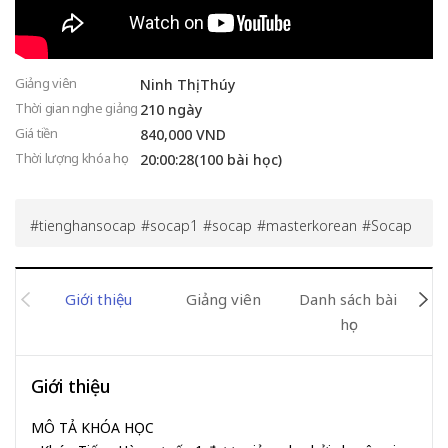
Giảng viên
Ninh Thị Thúy
Thời gian nghe giảng
210 ngày
Giá tiền
840,000 VND
Thời lượng khóa học
20:00:28(100 bài học)
tienghansocap
socap1
socap
masterkorean
Socap
Giới thiệu
Giảng viên
Danh sách bài
Đán
học
Giới thiệu
MÔ TẢ KHÓA HỌC