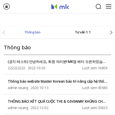
Thông báo
Tư vấn 1: 1
Thông báo
(공지 테스트) 안녕하세요, 회원 여러분! MK앱 베타 오픈하였습니다. 많은 관심 부탁드립니다.
222222222
2022-10-03
Lượt xem
16809
Thông báo website Master Korean bảo trì nâng cấp hệ thống
admin visang
2020-10-13
Lượt xem
45580
THÔNG BÁO: KẾT QUẢ CUỘC THI & GIVEAWAY KHỦNG CHO NGƯỜI TÌM VIỆC
admin visang
2022-12-02
Lượt xem
33823